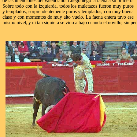
de las intenciones del valenciano. Luego llegó la faena a su primero.
Sobre todo con la izquierda, todos los muletazos fueron muy puros
y templados, sorprendentemente puros y templados, con muy buena
clase y con momentos de muy alto vuelo. La faena entera tuvo ese
mismo nivel, y ni tan siquiera se vino a bajo cuando el novillo, sin p