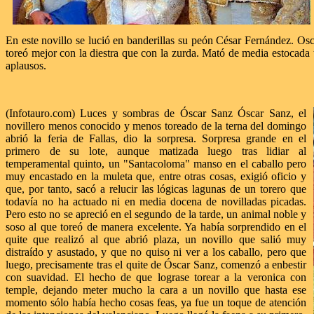
En este novillo se lució en banderillas su peón César Fernández. O
toreó mejor con la diestra que con la zurda. Mató de media estocada
aplausos.
(Infotauro.com) Luces y sombras de Óscar Sanz Óscar Sanz, el
novillero menos conocido y menos toreado de la terna del domingo
abrió la feria de Fallas, dio la sorpresa. Sorpresa grande en el
primero de su lote, aunque matizada luego tras lidiar al
temperamental quinto, un "Santacoloma" manso en el caballo pero
muy encastado en la muleta que, entre otras cosas, exigió oficio y
que, por tanto, sacó a relucir las lógicas lagunas de un torero que
todavía no ha actuado ni en media docena de novilladas picadas.
Pero esto no se apreció en el segundo de la tarde, un animal noble y
soso al que toreó de manera excelente. Ya había sorprendido en el
quite que realizó al que abrió plaza, un novillo que salió muy
distraído y asustado, y que no quiso ni ver a los caballo, pero que
luego, precisamente tras el quite de Óscar Sanz, comenzó a enbestir
con suavidad. El hecho de que lograse torear a la veronica con
temple, dejando meter mucho la cara a un novillo que hasta ese
momento sólo había hecho cosas feas, ya fue un toque de atención