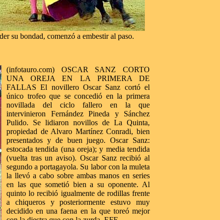
erder su bondad, comenzó a embestir al paso.
(infotauro.com) OSCAR SANZ CORTO
UNA OREJA EN LA PRIMERA DE
FALLAS El novillero Oscar Sanz cortó el
único trofeo que se concedió en la primera
novillada del ciclo fallero en la que
intervinieron Fernández Pineda y Sánchez
Pulido. Se lidiaron novillos de La Quinta,
propiedad de Alvaro Martínez Conradi, bien
presentados y de buen juego. Oscar Sanz:
estocada tendida (una oreja); y media tendida
(vuelta tras un aviso). Oscar Sanz recibió al
segundo a portagayola. Su labor con la muleta
la llevó a cabo sobre ambas manos en series
en las que sometió bien a su oponente. Al
quinto lo recibió igualmente de rodillas frente
a chiqueros y posteriormente estuvo muy
decidido en una faena en la que toreó mejor
con la diestra que con la zurda. EFE